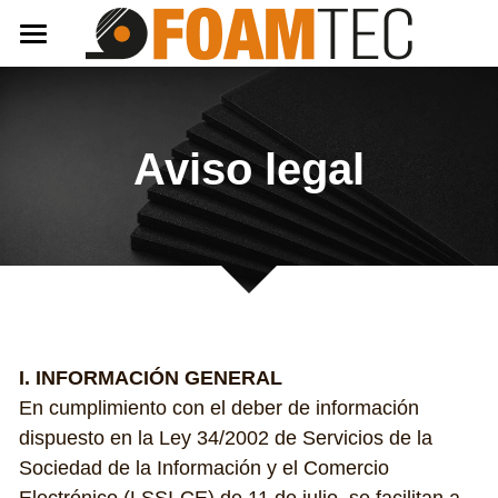
INICIO
PRODUCTOS
Aviso legal
SOBRE NOSOTROS
RuberTec
PoliTec
ES
VinilTec
EN
CONTACTO
EvaTec
I. INFORMACIÓN GENERAL
KeraTec
En cumplimiento con el deber de información 
PurTec
dispuesto en la Ley 34/2002 de Servicios de la 
Sociedad de la Información y el Comercio 
SoundTec