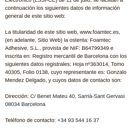
Electrónico (LSSI-CE) de 11 de julio, se facilitan a 
continuación los siguientes datos de información 
AcustiTec
general de este sitio web:
ArmaTec
La titularidad de este sitio web, www.foamtec.es, 
FielTec
(en adelante, Sitio Web) la ostenta: Foamtec 
Adhesive, S.L., provista de NIF: B64799349 e 
inscrita en: Registro mercantil de Barcelona con los 
siguientes datos registrales: Hoja nº363014, Tomo 
40305, Folio 0138, cuyo representante es: Gonzalo 
Mendez Delgado, y cuyos datos de contacto son:
Dirección: 
C/ Benet Mateu 40, Sarrià-Sant Gervasi 
08034 Barcelona
Teléfono de contacto: 
+34 93 544 16 37